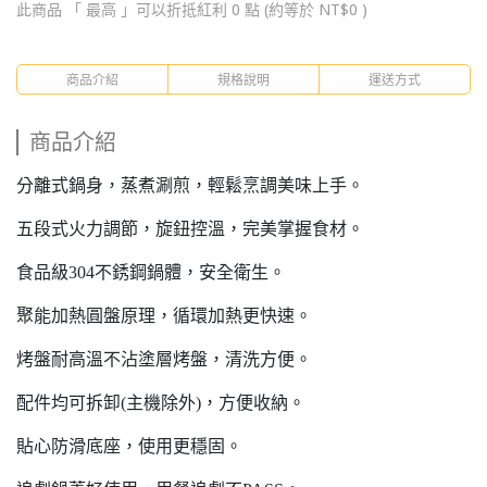
此商品 「 最高 」可以折抵紅利
0
點 (約等於
NT$0
)
商品介紹
規格說明
運送方式
商品介紹
分離式鍋身，蒸煮涮煎，輕鬆烹調美味上手。
五段式火力調節，旋鈕控溫，完美掌握食材。
食品級304不銹鋼鍋體，安全衛生。
聚能加熱圓盤原理，循環加熱更快速。
烤盤耐高溫不沾塗層烤盤，清洗方便。
配件均可拆卸(主機除外)，方便收納。
貼心防滑底座，使用更穩固。